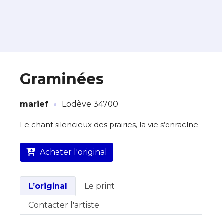
Graminées
·
À propos de cette œuvre
marief
Lodève 34700
L’artiste assume l’entière responsabilité
Le chant silencieux des prairies, la vie s’enraclne
de cette annonce ainsi que la vente et
la livraison de l’œuvre originale.
Acheter l'original
Lieu où se trouve l’œuvre originale :
Lodève 34700
L’original
Le print
Contacter l'artiste