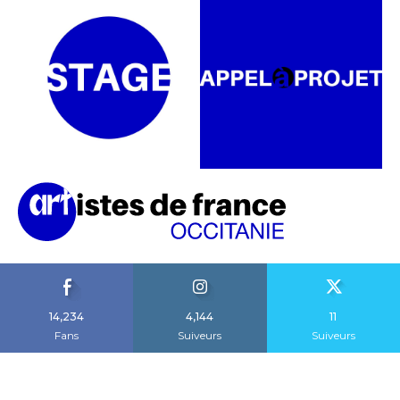
14,234
4,144
11
Fans
Suiveurs
Suiveurs