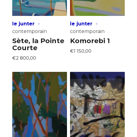
·
·
le junter
le junter
contemporain
contemporain
Sète, la Pointe
Komorebi 1
Courte
€1 150,00
€2 800,00