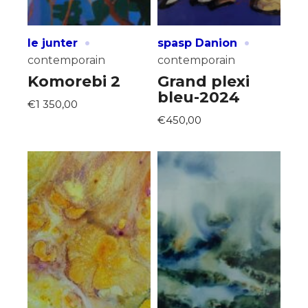
·
·
le junter
spasp Danion
contemporain
contemporain
Komorebi 2
Grand plexi
bleu-2024
€1 350,00
€450,00