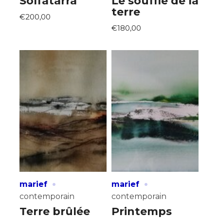
Solfatarra
Le souffle de la
terre
€200,00
€180,00
·
·
marief
marief
contemporain
contemporain
Terre brûlée
Printemps