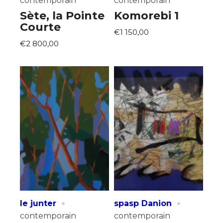
contemporain
contemporain
Sète, la Pointe
Komorebi 1
Courte
€1 150,00
€2 800,00
·
·
le junter
spasp Danion
contemporain
contemporain