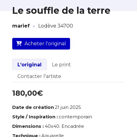
Le souffle de la terre
·
À propos de cette œuvre
marief
Lodève 34700
L’artiste assume l’entière responsabilité
Acheter l'original
de cette annonce ainsi que la vente et
la livraison de l’œuvre originale.
Lieu où se trouve l’œuvre originale :
L’original
Le print
Lodève 34700
Contacter l'artiste
180,00€
Date de création
21 juin 2025
Style / Inspiration :
contemporain
Dimensions :
40x40. Encadrée
Technique :
Aquarelle