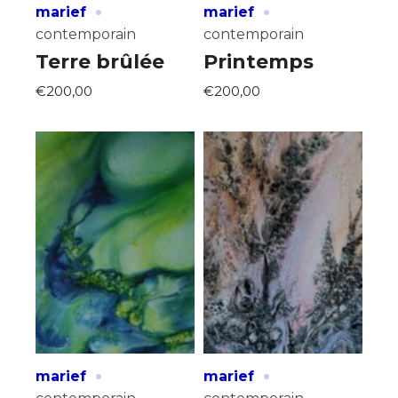
·
·
marief
marief
contemporain
contemporain
Terre brûlée
Printemps
€200,00
€200,00
·
·
marief
marief