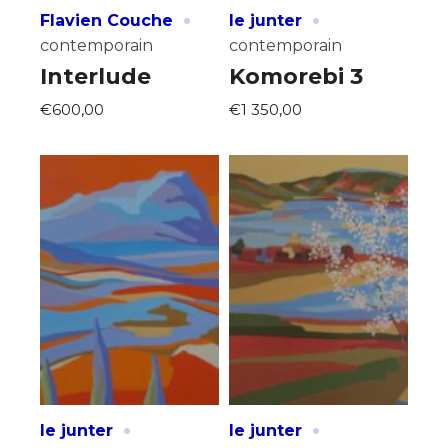
·
·
Flavien Couche
le junter
contemporain
contemporain
Interlude
Komorebi 3
€600,00
€1 350,00
·
·
le junter
le junter