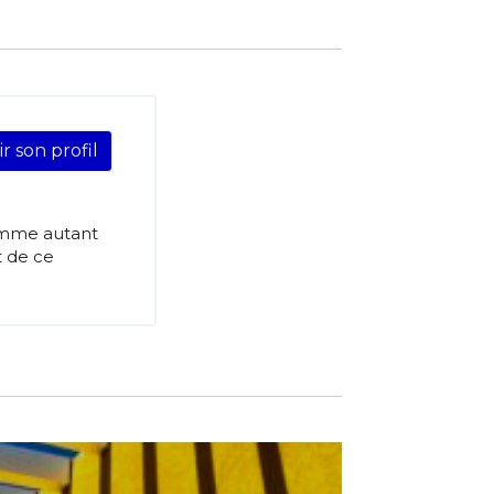
ir son profil
comme autant
t de ce