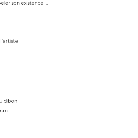
À propos de cette œuvre
peler son existence …
 responsabilité de cette annonce ainsi que la vente et la livr
Lieu où se trouve l’œuvre originale :
MONTPELLIER 34
'artiste
u dibon
 cm