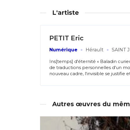
L'artiste
PETIT Eric
·
·
Numérique
Hérault
SAINT 
Ins[temps] d'éternité « Baladin curi
de traductions personnelles d'un mond
nouveau cadre, l'invisible se justifie et
Autres œuvres du même