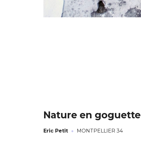
* Champ oblig
J'accepte l
* Champ oblig
Nature en goguette
·
Eric Petit
MONTPELLIER 34