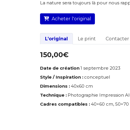
La nature sera toujours là pour nous rap
L’artiste assume l’entière
Acheter l'original
L’original
Le print
Contacter l
150,00€
Date de création
1 septembre 2023
Style / Inspiration :
conceptuel
Dimensions :
40x60 cm
Technique :
Photographie Impression Al
Cadres compatibles :
40×60 cm, 50×70