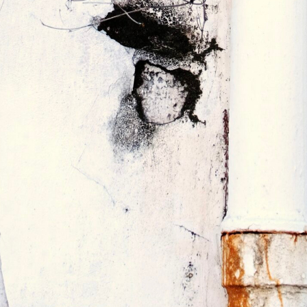
*
*
nisation
es
termes et conditions
nisation