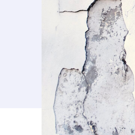
Adresse email
Nom
Adresse email
Prénom
Nom
Statut / Orga
Prénom
J'accepte l
Statut / Orga