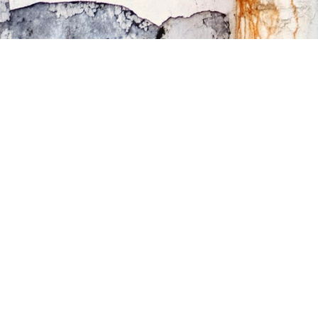
atoire
es
termes et conditions
atoire
Œuvre curatée par Jean Luc Bachino