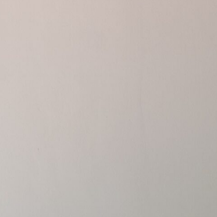
atoire
es
termes et conditions
atoire