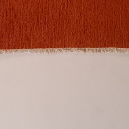
*
*
nisation
es
termes et conditions
nisation