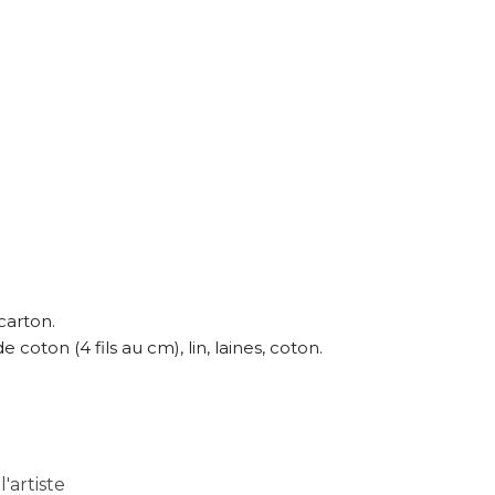
À propos de cette œuvre
 responsabilité de cette annonce ainsi que la vente et la livr
 carton.
oton (4 fils au cm), lin, laines, coton.
Lieu où se trouve l’œuvre originale :
Figeac, Lot
'artiste