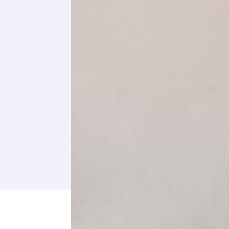
* Champ oblig
J'accepte l
* Champ oblig