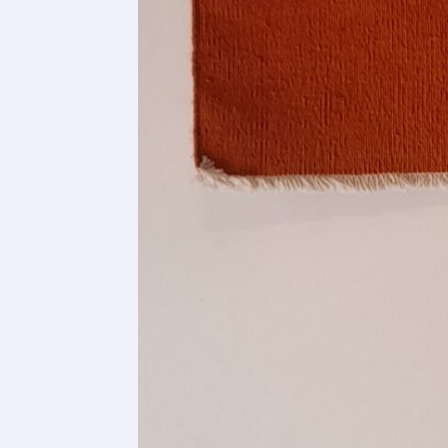
Adresse email
Nom
Adresse email
Prénom
Nom
Statut / Orga
Prénom
J'accepte l
Statut / Orga