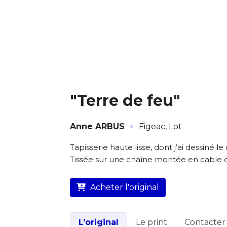
"Terre de feu"
·
Anne ARBUS
Figeac, Lot
L’artiste assume l’entière
Tapisserie haute lisse, dont j’ai dessiné le
Tissée sur une chaîne montée en cable de c
Acheter l'original
L’original
Le print
Contacter l