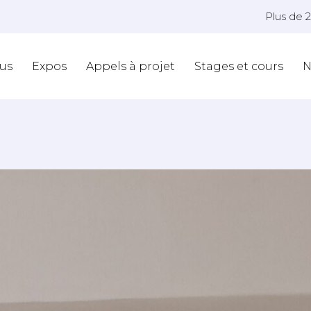
Plus de 
us
Expos
Appels à projet
Stages et cours
N