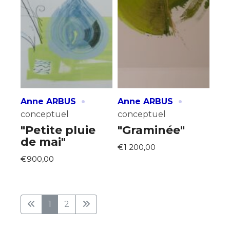
·
·
Anne ARBUS
Anne ARBUS
conceptuel
conceptuel
"Petite pluie
"Graminée"
de mai"
€1 200,00
€900,00
1
2