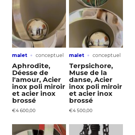
Prénom
Adresse email*
Statut / Organisation
Nom
J'accepte les
termes et conditions
·
·
malet
conceptuel
malet
conceptuel
Prénom
Aphrodite,
Terpsichore,
* Champ obligatoire
Déesse de
Muse de la
Statut / Organisation
l'amour, Acier
danse, Acier
inox poli miroir
inox poli miroir
et acier inox
et acier inox
J'accepte les
termes et conditions
brossé
brossé
€4 600,00
€4 500,00
* Champ obligatoire