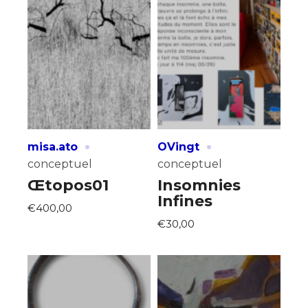
·
·
misa.ato
OVingt
conceptuel
conceptuel
Œtopos01
Insomnies
Infines
€400,00
€30,00