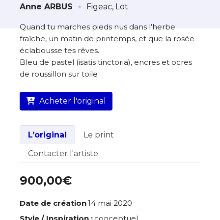
·
À propos de cette œuvre
Anne ARBUS
Figeac, Lot
L’artiste assume l’entière responsabilité
Quand tu marches pieds nus dans l’herbe
de cette annonce ainsi que la vente et
fraîche, un matin de printemps, et que la rosée
la livraison de l’œuvre originale.
éclabousse tes rêves.
Bleu de pastel (isatis tinctoria), encres et ocres
Lieu où se trouve l’œuvre originale :
de roussillon sur toile
Figeac, Lot
Acheter l'original
L’original
Le print
Contacter l'artiste
900,00€
Date de création
14 mai 2020
Style / Inspiration :
conceptuel