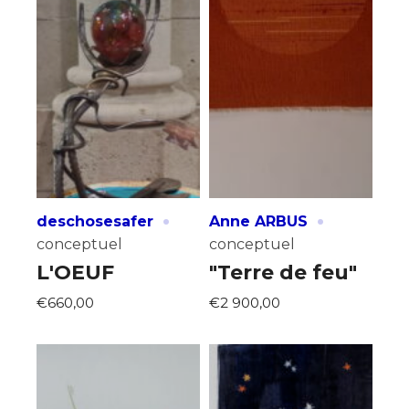
·
·
deschosesafer
Anne ARBUS
conceptuel
conceptuel
L'OEUF
"Terre de feu"
€660,00
€2 900,00