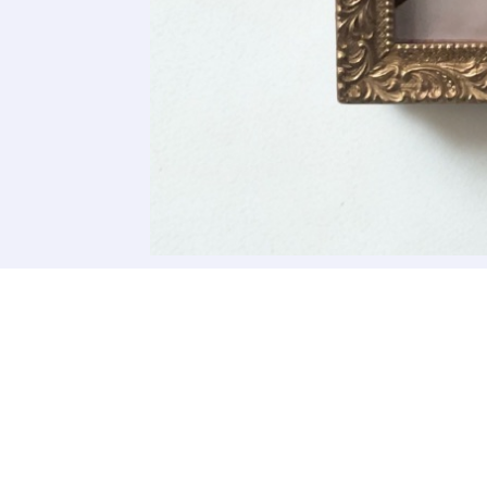
Adresse email
Nom
Adresse email
Prénom
Nom
Statut / Orga
Prénom
J'accepte l
Statut / Orga