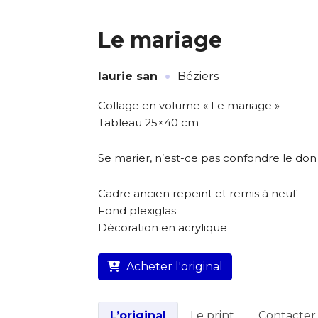
* Champ oblig
Le mariage
J'accepte l
·
laurie san
Béziers
* Champ oblig
L’artiste assume l’entière
Collage en volume « Le mariage »
Tableau 25×40 cm
Se marier, n’est-ce pas confondre le don 
Cadre ancien repeint et remis à neuf
Fond plexiglas
Décoration en acrylique
Acheter l'original
L’original
Le print
Contacter l