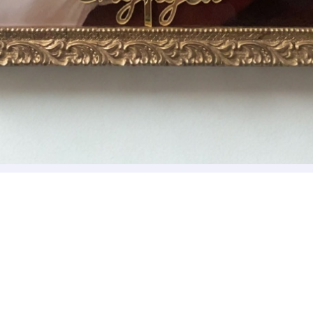
*
*
nisation
es
termes et conditions
nisation