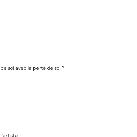
atoire
es
termes et conditions
À propos de cette œuvre
atoire
 responsabilité de cette annonce ainsi que la vente et la livr
Lieu où se trouve l’œuvre originale :
Béziers
de soi avec la perte de soi ?
'artiste