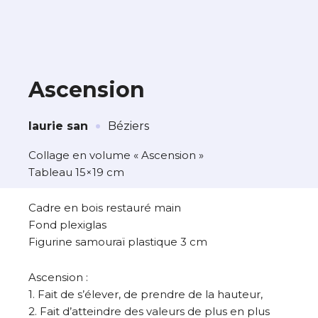
Ascension
·
À propos de cette œuvre
laurie san
Béziers
L’artiste assume l’entière responsabilité
Collage en volume « Ascension »
de cette annonce ainsi que la vente et
Tableau 15×19 cm
la livraison de l’œuvre originale.
Cadre en bois restauré main
Lieu où se trouve l’œuvre originale :
Fond plexiglas
Béziers
Figurine samouraï plastique 3 cm
Ascension :
1. Fait de s’élever, de prendre de la hauteur,
2. Fait d’atteindre des valeurs de plus en plus