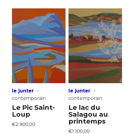
·
·
le junter
le junter
contemporain
contemporain
Le Pic Saint-
Le lac du
Loup
Salagou au
printemps
€2 900,00
€1 100,00