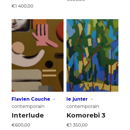
Statut / Organisation
€1 400,00
J'accepte les
termes et conditions
* Champ obligatoire
·
·
Flavien Couche
le junter
contemporain
contemporain
Interlude
Komorebi 3
€600,00
€1 350,00