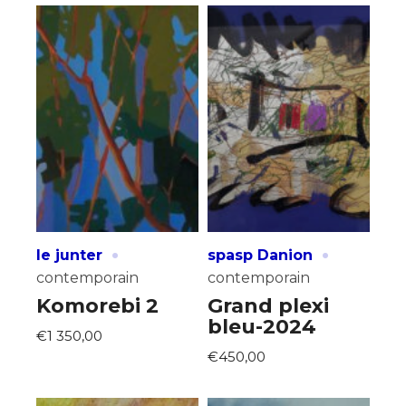
·
·
le junter
spasp Danion
contemporain
contemporain
Komorebi 2
Grand plexi
bleu-2024
€1 350,00
€450,00