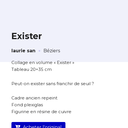
Exister
·
À propos de cette œuvre
laurie san
Béziers
L’artiste assume l’entière responsabilité
Collage en volume « Exister »
de cette annonce ainsi que la vente et
Tableau 20×35 cm
la livraison de l’œuvre originale.
Peut-on exister sans franchir de seuil ?
Lieu où se trouve l’œuvre originale :
Béziers
Cadre ancien repeint
Fond plexiglas
Figurine en résine de cuivre
Acheter l'original