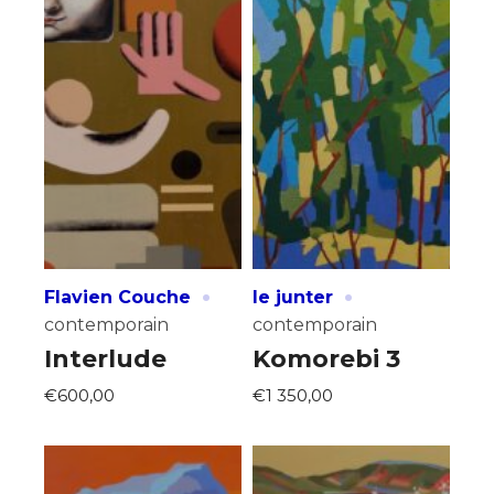
J'accepte les
termes et conditions
* Champ obligatoire
·
·
Flavien Couche
le junter
contemporain
contemporain
Interlude
Komorebi 3
€600,00
€1 350,00