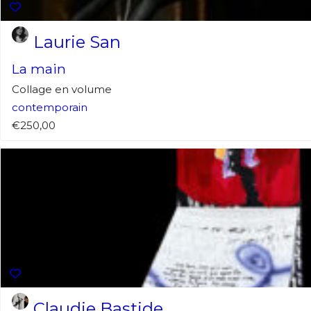
* Champ oblig
Laurie San
J'accepte l
La main
Collage en volume
* Champ oblig
contemporain
€250,00
Claudie Bastide