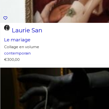
Laurie San
Adresse email
Le mariage
Collage en volume
Nom
contemporain
€300,00
Adresse email
Prénom
Nom
Statut / Orga
Prénom
J'accepte l
Statut / Orga