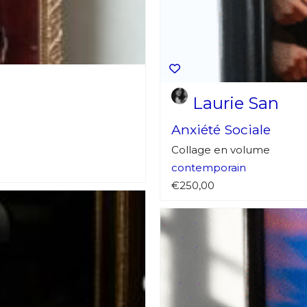
*
Laurie San
Anxiété Sociale
Collage en volume
contemporain
*
€250,00
nisation
es
termes et conditions
nisation