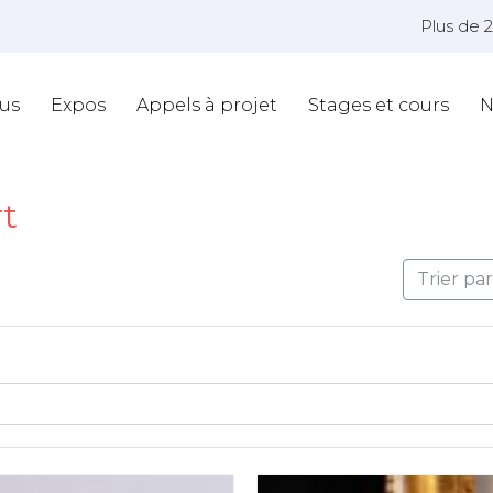
Plus de 
us
Expos
Appels à projet
Stages et cours
N
rt
Trier pa