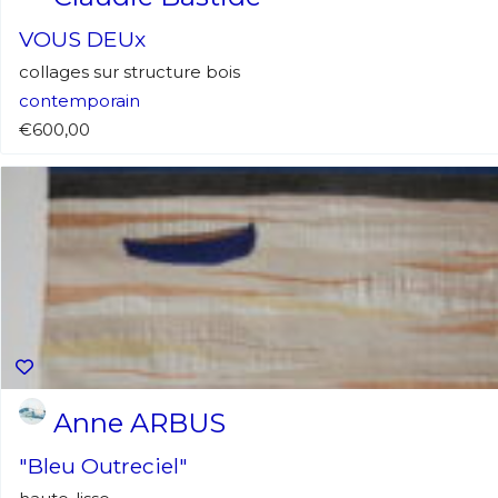
VOUS DEUx
collages sur structure bois
contemporain
€600,00
Anne ARBUS
"Bleu Outreciel"