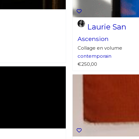
atoire
es
termes et conditions
Laurie San
Ascension
atoire
Collage en volume
contemporain
€250,00