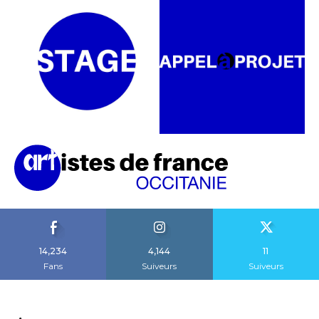
14,234
4,144
11
Fans
Suiveurs
Suiveurs