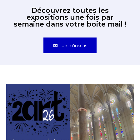
Découvrez toutes les
J'accepte les
termes et conditions
expositions une fois par
Prénom
semaine dans votre boite mail !
* Champ obligatoire
Statut / Organisation
Je m'inscris
J'accepte les
termes et conditions
* Champ obligatoire