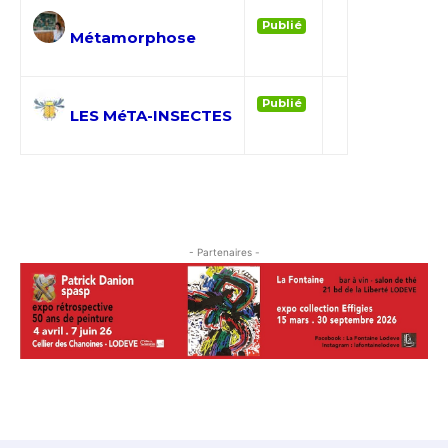
Publié
Métamorphose
Publié
LES MéTA-INSECTES
Adresse email*
- Partenaires -
Nom
Prénom
Adresse email*
Statut / Organisation
Nom