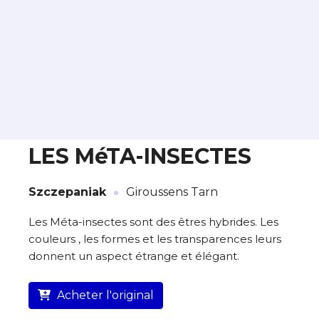
LES MéTA-INSECTES
·
À propos de cette œuvre
Szczepaniak
Giroussens Tarn
L’artiste assume l’entière responsabilité
Les Méta-insectes sont des êtres hybrides. Les
de cette annonce ainsi que la vente et
couleurs , les formes et les transparences leurs
la livraison de l’œuvre originale.
donnent un aspect étrange et élégant.
Lieu où se trouve l’œuvre originale :
Giroussens Tarn
Acheter l'original