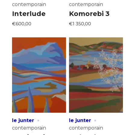
contemporain
contemporain
Interlude
Komorebi 3
€600,00
€1 350,00
Adresse email*
Nom
Prénom
Adresse email*
Statut / Organisation
Nom
·
·
le junter
le junter
J'accepte les
termes et conditions
contemporain
contemporain
Prénom