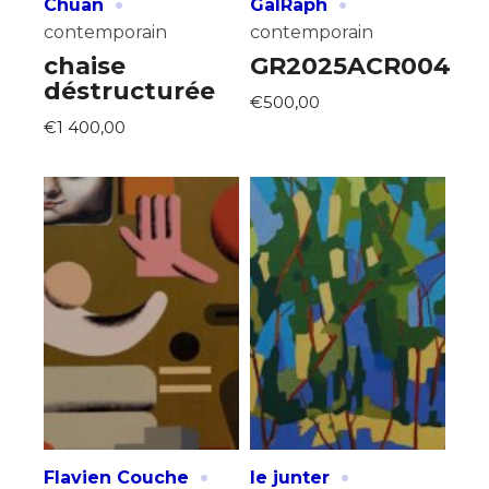
·
·
Chuan
GalRaph
contemporain
contemporain
chaise
GR2025ACR004
déstructurée
€500,00
€1 400,00
·
·
Flavien Couche
le junter