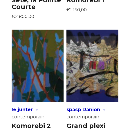
Sète, la Pointe
Komorebi 1
Courte
€1 150,00
€2 800,00
·
·
le junter
spasp Danion
contemporain
contemporain
Komorebi 2
Grand plexi