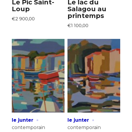
Le Pic Saint-
Le lac du
Loup
Salagou au
* Champ obligatoire
printemps
Statut / Organisation
€2 900,00
€1 100,00
J'accepte les
termes et conditions
* Champ obligatoire
·
·
le junter
le junter
contemporain
contemporain