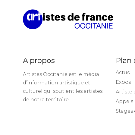
A propos
Plan 
Actus
Artistes Occitanie est le média
Expos
d’information artistique et
culturel qui soutient les artistes
Artiste 
de notre territoire.
Appels 
Stages 