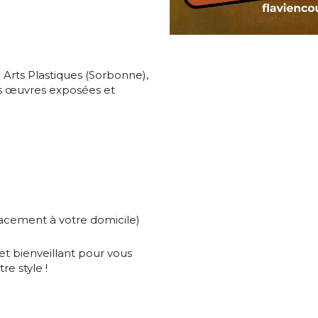
*
 Arts Plastiques (Sorbonne),
es œuvres exposées et
nisation
es
termes et conditions
nisation
atoire
lacement à votre domicile)
es
termes et conditions
t bienveillant pour vous
re style !
atoire