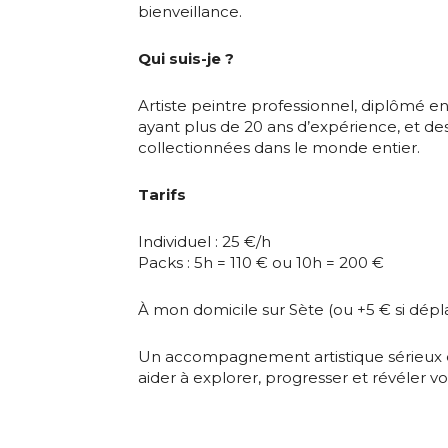
bienveillance.
Nom
Qui suis-je ?
Adresse email
Prénom
Artiste peintre professionnel, diplômé en
ayant plus de 20 ans d’expérience, et d
Nom
Statut / Orga
collectionnées dans le monde entier.
Tarifs
Prénom
J'accepte l
Individuel : 25 €/h
Packs : 5h = 110 € ou 10h = 200 €
Statut / Orga
* Champ oblig
À mon domicile sur Sète (ou +5 € si dép
J'accepte l
Un accompagnement artistique sérieux e
aider à explorer, progresser et révéler vot
* Champ oblig