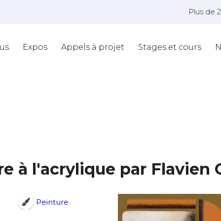
Plus de 
us
Expos
Appels à projet
Stages et cours
N
e à l'acrylique par Flavien
Peinture