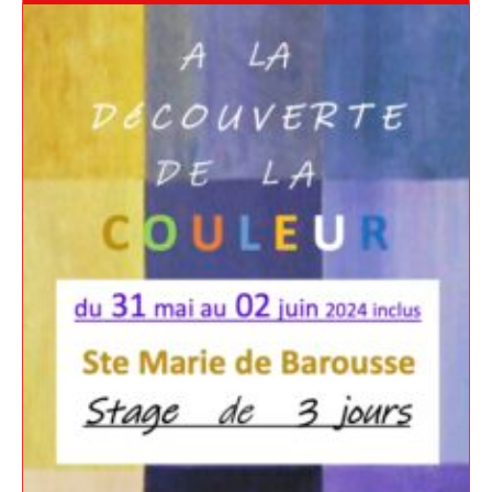
Adresse email*
Nom
Prénom
Adresse email*
Statut / Organisation
Nom
J'accepte les
termes et conditions
Prénom