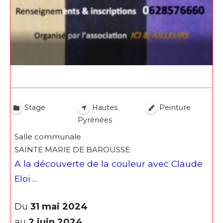
* Champ obligatoire
Statut / Organisation
J'accepte les
termes et conditions
* Champ obligatoire
Stage
Hautes
Peinture
Pyrénées
Salle communale
SAINTE MARIE DE BAROUSSE
A la découverte de la couleur avec Claude
Eloi ...
Du
31 mai 2024
au
2 juin 2024