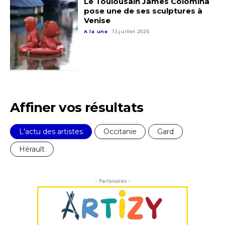
Le Toulousain James Colomina
pose une de ses sculptures à
Venise
J'accepte les
termes et conditions
A la une
13 juillet 2026
* Champ obligatoire
Affiner vos résultats
L'actu des artistes
Occitanie
Gard
Hérault
- Partenaires -