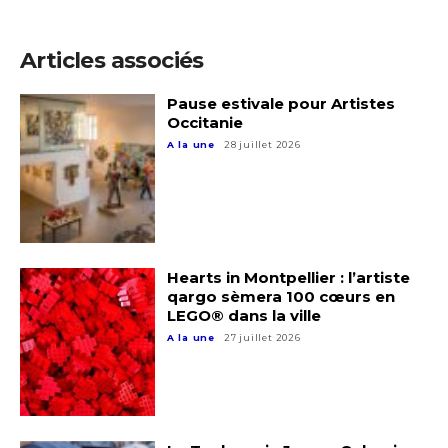
Articles associés
Adresse email*
Pause estivale pour Artistes
Occitanie
Nom
A la une
28 juillet 2026
Prénom
Adresse email*
Statut / Organisation
Hearts in Montpellier : l’artiste
qargo sèmera 100 cœurs en
Nom
LEGO® dans la ville
J'accepte les
termes et conditions
A la une
27 juillet 2026
Prénom
* Champ obligatoire
Statut / Organisation