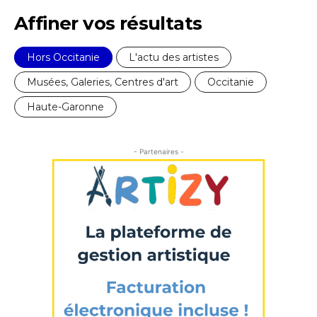
Nom
Affiner vos résultats
J'accepte les
termes et conditions
Prénom
Hors Occitanie
L'actu des artistes
Musées, Galeries, Centres d'art
Occitanie
* Champ obligatoire
Statut / Organisation
Haute-Garonne
J'accepte les
termes et conditions
- Partenaires -
* Champ obligatoire