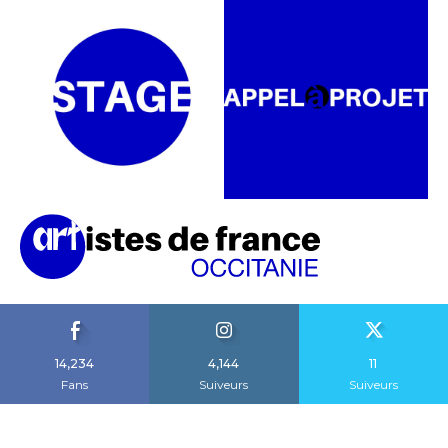
14,234
4,144
11
Fans
Suiveurs
Suiveurs