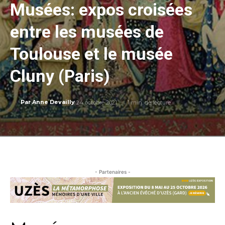
Musées: expos croisées
entre les musées de
Toulouse et le musée
Cluny (Paris)
24 octobre 2021
1
min. de lecture
Par
Anne Devailly
- Partenaires -