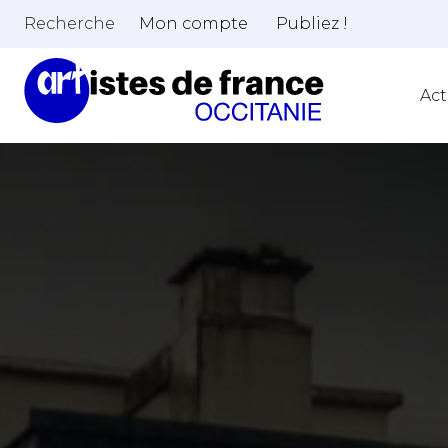
Recherche
Mon compte
Publiez !
Act