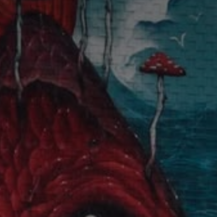
*
*
nisation
es
termes et conditions
nisation