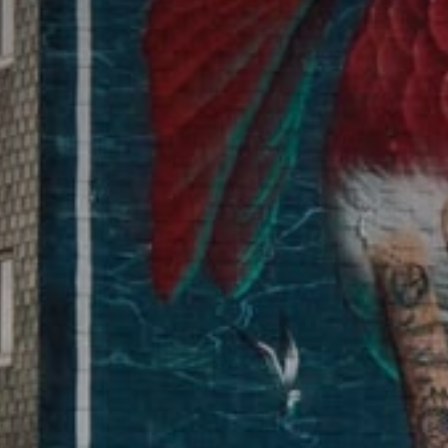
* Champ oblig
J'accepte l
* Champ oblig