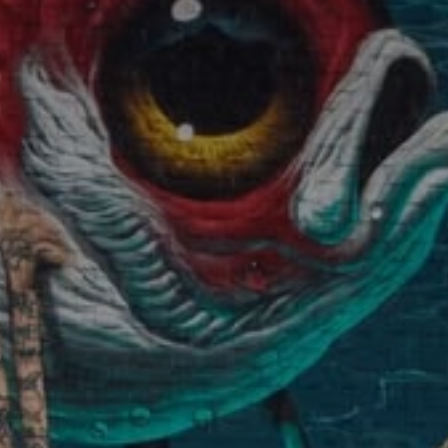
atoire
es
termes et conditions
atoire