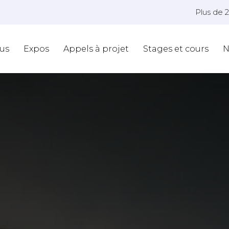
Plus de 
us
Expos
Appels à projet
Stages et cours
N