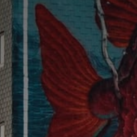
Adresse email
Nom
Adresse email
Prénom
Nom
Statut / Orga
Prénom
J'accepte l
Statut / Orga