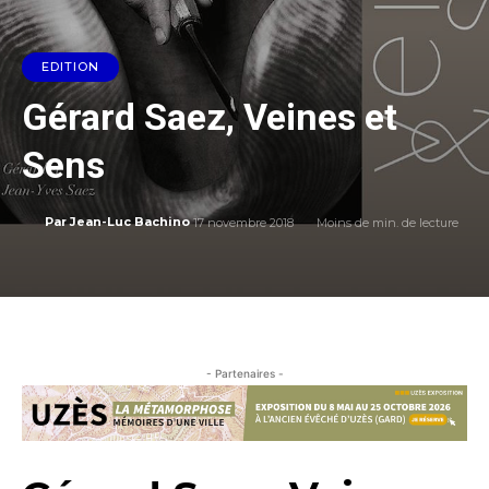
EDITION
Gérard Saez, Veines et
Sens
17 novembre 2018
Moins de
min. de lecture
Par
Jean-Luc Bachino
- Partenaires -