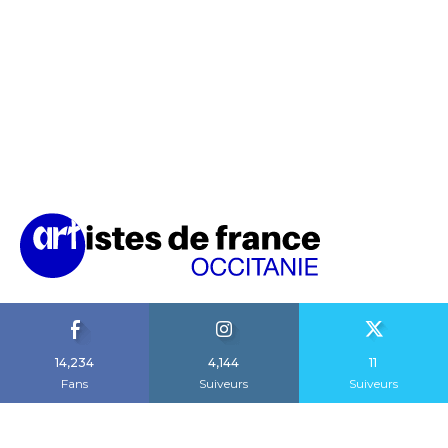
14,234
4,144
11
Fans
Suiveurs
Suiveurs