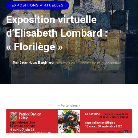
EXPOSITIONS VIRTUELLES
Exposition virtuelle
d’Elisabeth Lombard :
« Florilège »
18 mars 2020
Moins de
min. de lecture
Par
Jean-Luc Bachino
- Partenaires -