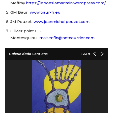
Meffray
https://lebonslamaritain.wordpress.com/
GM Baur
www.baur-fr.eu
JM Pouzet
www.jeanmichelpouzet.com
Olivier point C -
Montesquiou-
maisenfin@netcourrier.com
Galerie dada Cent ans
1
de 8