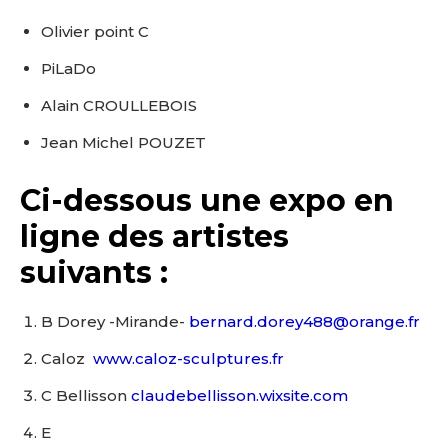
Olivier point C
PiLaDo
Alain CROULLEBOIS
Jean Michel POUZET
Ci-dessous une expo en
ligne des artistes
suivants :
B Dorey -Mirande-
bernard.dorey488@orange.fr
Caloz
www.caloz-sculptures.fr
C Bellisson
claudebellisson.wixsite.com
E