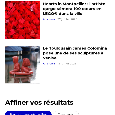
Hearts in Montpellier : l’artiste
qargo sèmera 100 cœurs en
LEGO® dans la ville
Prénom
A la une
27 juillet 2026
Adresse email*
Statut / Organisation
Nom
Le Toulousain James Colomina
J'accepte les
termes et conditions
pose une de ses sculptures à
Prénom
Venise
A la une
13 juillet 2026
* Champ obligatoire
Statut / Organisation
J'accepte les
termes et conditions
Affiner vos résultats
* Champ obligatoire
Expositions virtuelles
Occitanie