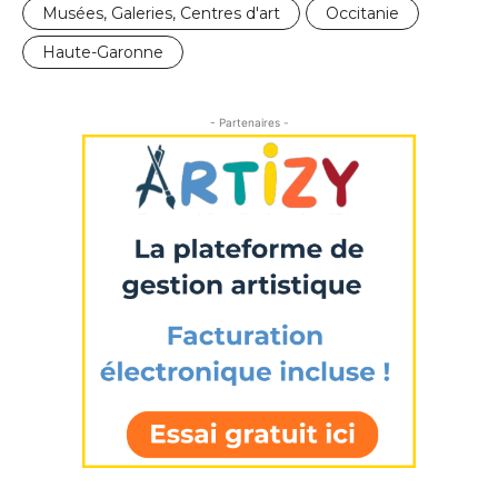
Musées, Galeries, Centres d'art
Occitanie
Nom
Haute-Garonne
Prénom
Adresse email*
- Partenaires -
Statut / Organisation
Nom
J'accepte les
termes et conditions
Prénom
* Champ obligatoire
Statut / Organisation
J'accepte les
termes et conditions
* Champ obligatoire