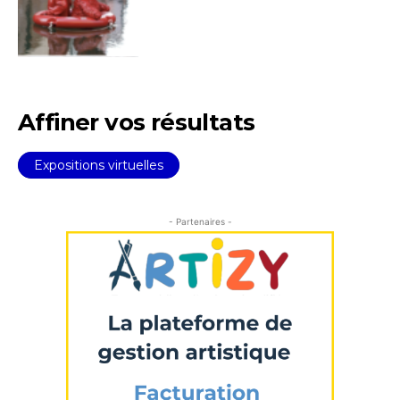
Affiner vos résultats
Expositions virtuelles
Adresse email*
- Partenaires -
Nom
Prénom
Adresse email*
Statut / Organisation
Nom