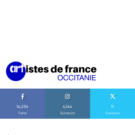
14,234
4,144
11
Fans
Suiveurs
Suiveurs