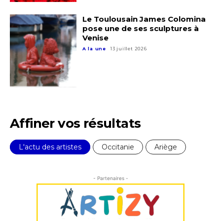
Le Toulousain James Colomina
J'accepte les
termes et conditions
pose une de ses sculptures à
Venise
A la une
13 juillet 2026
* Champ obligatoire
Affiner vos résultats
L'actu des artistes
Occitanie
Ariège
- Partenaires -