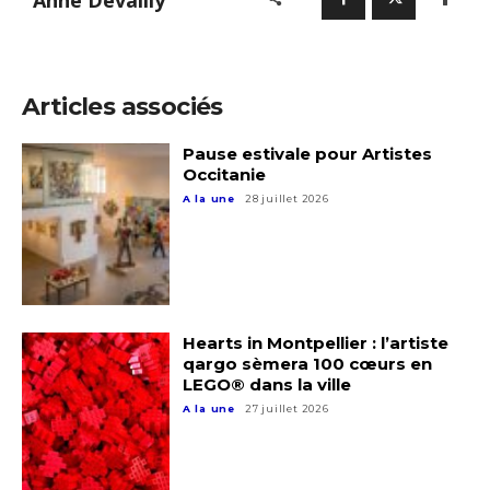
Anne Devailly
Adresse email*
Articles associés
Pause estivale pour Artistes
Nom
Occitanie
A la une
28 juillet 2026
Prénom
Adresse email*
Statut / Organisation
Nom
Hearts in Montpellier : l’artiste
qargo sèmera 100 cœurs en
J'accepte les
termes et conditions
LEGO® dans la ville
Prénom
A la une
27 juillet 2026
* Champ obligatoire
Statut / Organisation