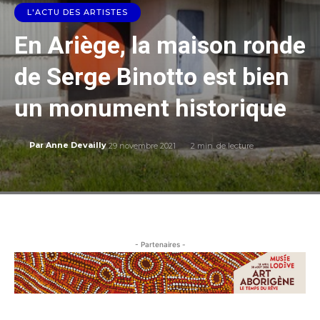
L'ACTU DES ARTISTES
En Ariège, la maison ronde
de Serge Binotto est bien
un monument historique
29 novembre 2021
2
min. de lecture
Par
Anne Devailly
- Partenaires -