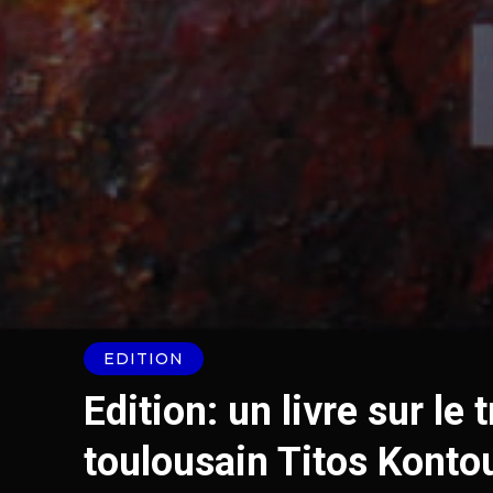
EDITION
Edition: un livre sur le t
toulousain Titos Konto