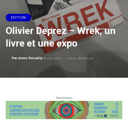
EDITION
Olivier Deprez – Wrek, un
livre et une expo
19 mai 2024
4
min. de lecture
Par
Anne Devailly
- Partenaires -