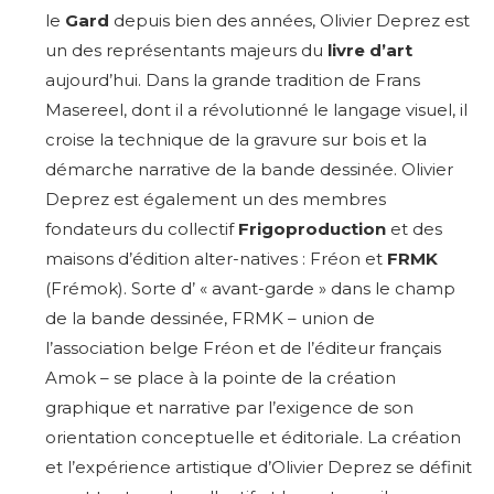
Adresse email*
le
Gard
depuis bien des années, Olivier Deprez est
Statut / Organisation
un des représentants majeurs du
livre d’art
Nom
aujourd’hui. Dans la grande tradition de Frans
Masereel, dont il a révolutionné le langage visuel, il
J'accepte les
termes et conditions
croise la technique de la gravure sur bois et la
Prénom
démarche narrative de la bande dessinée. Olivier
Deprez est également un des membres
* Champ obligatoire
Statut / Organisation
fondateurs du collectif
Frigoproduction
et des
maisons d’édition alter-natives : Fréon et
FRMK
(Frémok). Sorte d’ « avant-garde » dans le champ
J'accepte les
termes et conditions
de la bande dessinée, FRMK – union de
l’association belge Fréon et de l’éditeur français
* Champ obligatoire
Amok – se place à la pointe de la création
graphique et narrative par l’exigence de son
orientation conceptuelle et éditoriale. La création
et l’expérience artistique d’Olivier Deprez se définit