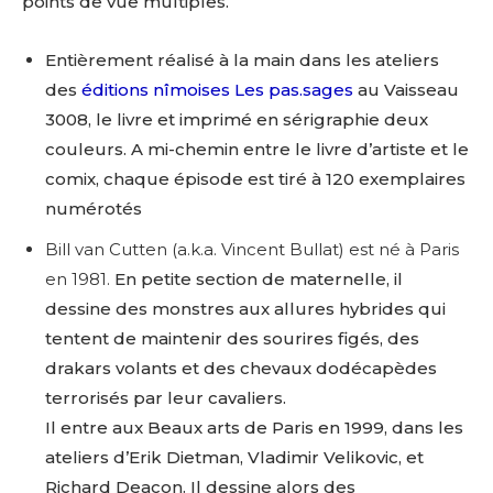
points de vue multiples.
Entièrement réalisé à la main dans les ateliers
des
éditions nîmoises Les pas.sages
au Vaisseau
3008, le livre et imprimé en sérigraphie deux
couleurs. A mi-chemin entre le livre d’artiste et le
comix, chaque épisode est tiré à 120 exemplaires
numérotés
Bill van Cutten (a.k.a. Vincent Bullat) est né à Paris
en 1981.
En petite section de maternelle, il
dessine des monstres aux allures hybrides qui
tentent de maintenir des sourires figés, des
drakars volants et des chevaux dodécapèdes
terrorisés par leur cavaliers.
Il entre aux Beaux arts de Paris en 1999, dans les
ateliers d’Erik Dietman, Vladimir Velikovic, et
Richard Deacon. Il dessine alors des