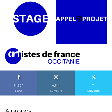
14,234
4,144
11
Fans
Suiveurs
Suiveurs
A propos