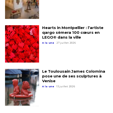
J'accepte les
termes et conditions
Prénom
* Champ obligatoire
Hearts in Montpellier : l’artiste
Statut / Organisation
qargo sèmera 100 cœurs en
LEGO® dans la ville
A la une
27 juillet 2026
J'accepte les
termes et conditions
* Champ obligatoire
Le Toulousain James Colomina
pose une de ses sculptures à
Venise
A la une
13 juillet 2026