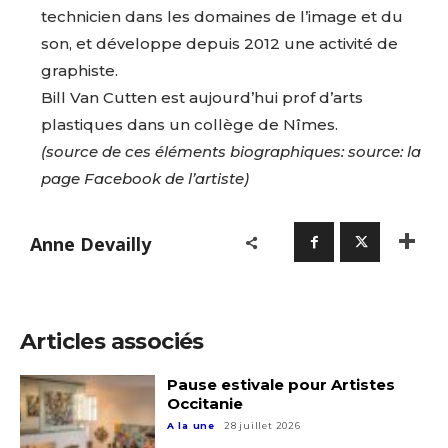
technicien dans les domaines de l’image et du
son, et développe depuis 2012 une activité de
graphiste.
Bill Van Cutten est aujourd’hui prof d’arts
plastiques dans un collège de Nîmes.
(source de ces éléments biographiques: source: la
page Facebook de l’artiste)
Adresse email*
Anne Devailly
Nom
Articles associés
Prénom
Adresse email*
Pause estivale pour Artistes
Occitanie
Statut / Organisation
A la une
28 juillet 2026
Nom