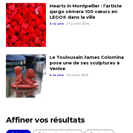
Hearts in Montpellier : l’artiste
Nom
qargo sèmera 100 cœurs en
LEGO® dans la ville
A la une
27 juillet 2026
Prénom
Adresse email*
Statut / Organisation
Le Toulousain James Colomina
Nom
pose une de ses sculptures à
Venise
J'accepte les
termes et conditions
A la une
13 juillet 2026
Prénom
* Champ obligatoire
Statut / Organisation
J'accepte les
termes et conditions
Affiner vos résultats