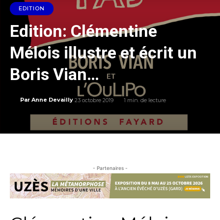
EDITION
Edition: Clémentine
Mélois illustre et écrit un
Boris Vian…
23 octobre 2019
1
min. de lecture
Par
Anne Devailly
- Partenaires -