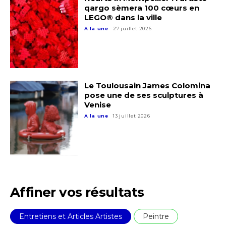
qargo sèmera 100 cœurs en
LEGO® dans la ville
A la une
27 juillet 2026
Le Toulousain James Colomina
pose une de ses sculptures à
Venise
Adresse email*
A la une
13 juillet 2026
Nom
Prénom
Adresse email*
Affiner vos résultats
Statut / Organisation
Entretiens et Articles Artistes
Peintre
Nom