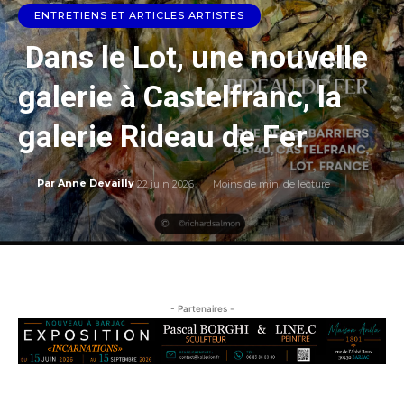
ENTRETIENS ET ARTICLES ARTISTES
Dans le Lot, une nouvelle
galerie à Castelfranc, la
galerie Rideau de Fer
22 juin 2026
Moins de
min. de lecture
Par
Anne Devailly
- Partenaires -
…