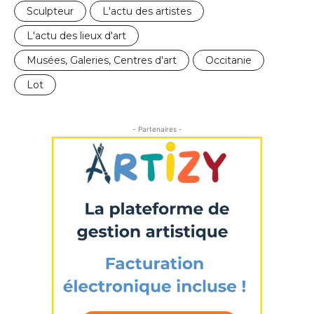
Sculpteur
L'actu des artistes
J'accepte les
termes et conditions
L'actu des lieux d'art
Prénom
Musées, Galeries, Centres d'art
Occitanie
* Champ obligatoire
Statut / Organisation
Lot
J'accepte les
termes et conditions
- Partenaires -
* Champ obligatoire