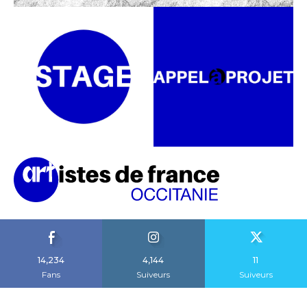
14,234
4,144
11
Fans
Suiveurs
Suiveurs