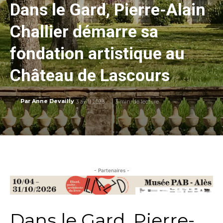
Dans le Gard, Pierre-Alain
Challier démarre sa
fondation artistique au
Château de Lascours
3 avril 2023
3
min. de lecture
Par
Anne Devailly
- Partenaires -
Dans le Gard, Pierre-