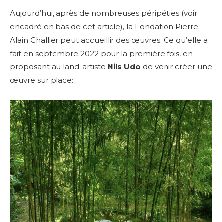
Aujourd’hui, après de nombreuses péripéties (voir
encadré en bas de cet article), la Fondation Pierre-
Alain Challier peut accueillir des œuvres.
Ce qu’elle a
fait en septembre 2022 pour la première fois, en
proposant au land-artiste
Nils Udo
de venir créer une
œuvre sur place: