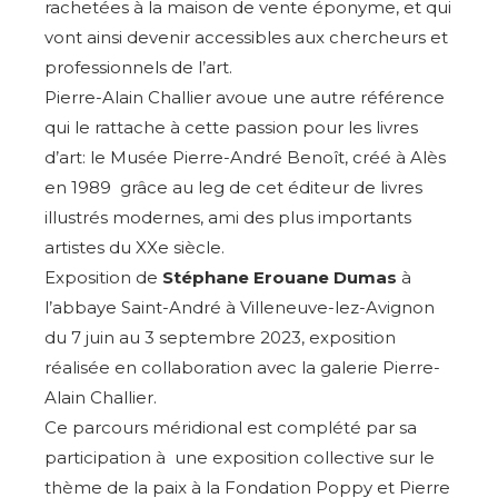
rachetées à la maison de vente éponyme, et qui
Nom
vont ainsi devenir accessibles aux chercheurs et
professionnels de l’art.
Prénom
Pierre-Alain Challier avoue une autre référence
Adresse email*
qui le rattache à cette passion pour les livres
Statut / Organisation
d’art: le Musée Pierre-André Benoît, créé à Alès
Nom
en 1989 grâce au leg de cet éditeur de livres
illustrés modernes, ami des plus importants
J'accepte les
termes et conditions
artistes du XXe siècle.
Prénom
Exposition de
Stéphane Erouane Dumas
à
l’abbaye Saint-André à Villeneuve-lez-Avignon
* Champ obligatoire
Statut / Organisation
du 7 juin au 3 septembre 2023, exposition
réalisée en collaboration avec la galerie Pierre-
Alain Challier.
J'accepte les
termes et conditions
Ce parcours méridional est complété par sa
participation à une exposition collective sur le
* Champ obligatoire
thème de la paix à la Fondation Poppy et Pierre