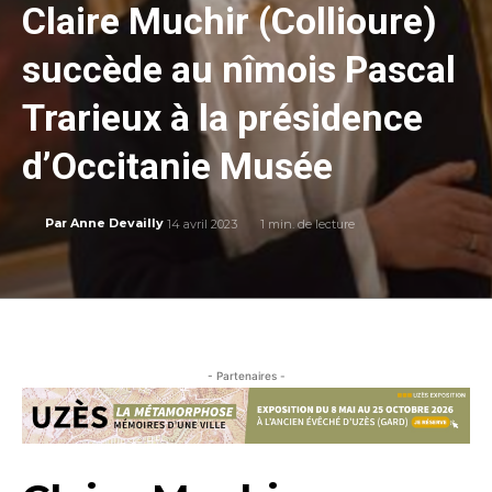
Claire Muchir (Collioure)
succède au nîmois Pascal
Trarieux à la présidence
d’Occitanie Musée
14 avril 2023
1
min. de lecture
Par
Anne Devailly
- Partenaires -