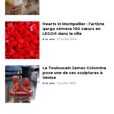
J'accepte les
termes et conditions
Prénom
Hearts in Montpellier : l’artiste
* Champ obligatoire
qargo sèmera 100 cœurs en
Statut / Organisation
LEGO® dans la ville
A la une
27 juillet 2026
J'accepte les
termes et conditions
* Champ obligatoire
Le Toulousain James Colomina
pose une de ses sculptures à
Venise
A la une
13 juillet 2026