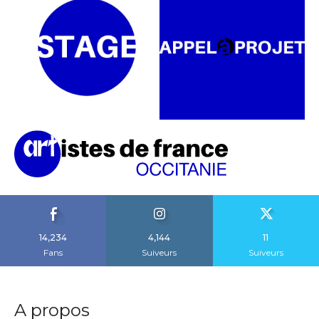
14,234
4,144
11
Fans
Suiveurs
Suiveurs
A propos