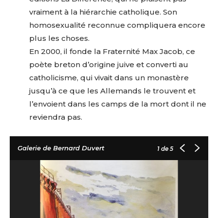
J'accepte les
termes et conditions
vraiment à la hiérarchie catholique. Son
Prénom
homosexualité reconnue compliquera encore
* Champ obligatoire
plus les choses.
Statut / Organisation
En 2000, il fonde la Fraternité Max Jacob, ce
poète breton d’origine juive et converti au
J'accepte les
termes et conditions
catholicisme, qui vivait dans un monastère
jusqu’à ce que les Allemands le trouvent et
l’envoient dans les camps de la mort dont il ne
* Champ obligatoire
reviendra pas.
Galerie de Bernard Duvert
1
de 5