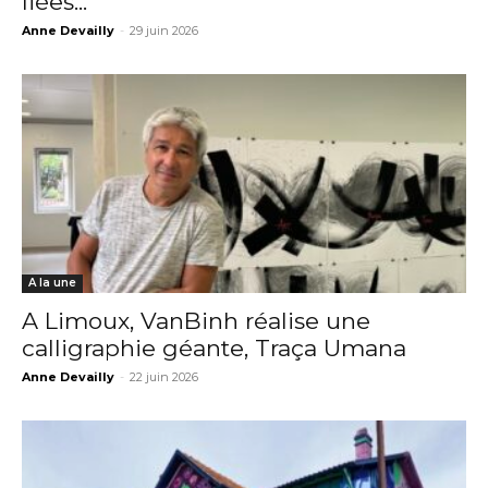
liées...
Anne Devailly
-
29 juin 2026
A la une
A Limoux, VanBinh réalise une
calligraphie géante, Traça Umana
Anne Devailly
-
22 juin 2026