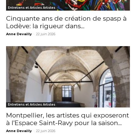
Entretiens et Articles Artistes
Cinquante ans de création de spasp à
Lodève: la rigueur dans...
Anne Devailly
-
22 juin 2026
Entretiens et Articles Artistes
Montpellier, les artistes qui exposeront
à l’Espace Saint-Ravy pour la saison...
Adresse email*
Anne Devailly
-
22 juin 2026