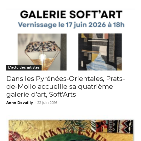
Nom
Prénom
Adresse email*
Statut / Organisation
Nom
L'actu des artistes
J'accepte les
termes et conditions
Dans les Pyrénées-Orientales, Prats-
Prénom
de-Mollo accueille sa quatrième
galerie d’art, Soft’Arts
* Champ obligatoire
Anne Devailly
-
22 juin 2026
Statut / Organisation
J'accepte les
termes et conditions