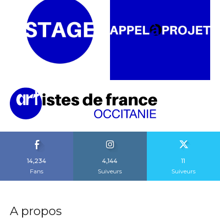
14,234
4,144
11
Fans
Suiveurs
Suiveurs
A propos