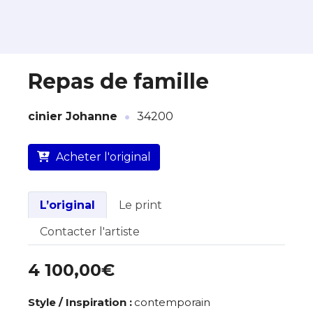
Repas de famille
·
À propos de cette œuvre
cinier Johanne
34200
L’artiste assume l’entière responsabilité
Acheter l'original
de cette annonce ainsi que la vente et
la livraison de l’œuvre originale.
Lieu où se trouve l’œuvre originale :
L’original
Le print
34200
Contacter l'artiste
4 100,00€
Style / Inspiration :
contemporain