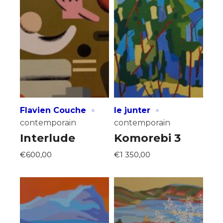
J'accepte les
termes et conditions
* Champ obligatoire
·
·
Flavien Couche
le junter
contemporain
contemporain
Interlude
Komorebi 3
€600,00
€1 350,00