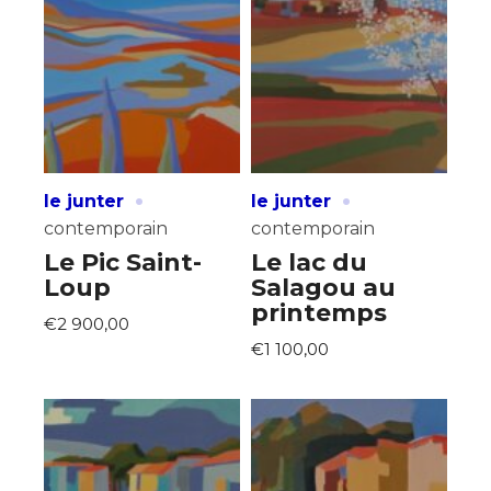
·
·
le junter
le junter
contemporain
contemporain
Le Pic Saint-
Le lac du
Loup
Salagou au
printemps
€2 900,00
€1 100,00