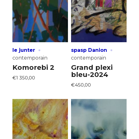
·
·
le junter
spasp Danion
contemporain
contemporain
Komorebi 2
Grand plexi
bleu-2024
€1 350,00
€450,00