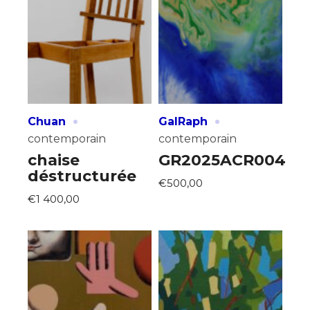
Adresse email*
Nom
Prénom
·
·
Chuan
GalRaph
Adresse email*
contemporain
contemporain
Statut / Organisation
chaise
GR2025ACR004
Nom
déstructurée
€500,00
J'accepte les
termes et conditions
€1 400,00
Prénom
* Champ obligatoire
Statut / Organisation
J'accepte les
termes et conditions