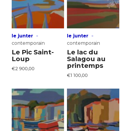
·
·
le junter
le junter
contemporain
contemporain
Le Pic Saint-
Le lac du
Loup
Salagou au
printemps
€2 900,00
€1 100,00