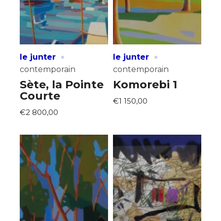
·
·
le junter
le junter
contemporain
contemporain
Sète, la Pointe
Komorebi 1
Courte
€1 150,00
€2 800,00