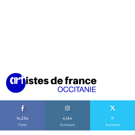
14,234
4,144
11
Fans
Suiveurs
Suiveurs