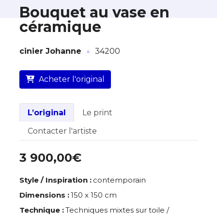
Bouquet au vase en
céramique
À propos de cette œuvre
·
cinier Johanne
34200
L’artiste assume l’entière responsabilité
de cette annonce ainsi que la vente et
la livraison de l’œuvre originale.
Acheter l'original
Lieu où se trouve l’œuvre originale :
34200
L’original
Le print
Contacter l'artiste
3 900,00€
Style / Inspiration :
contemporain
Dimensions :
150 x 150 cm
Technique :
Techniques mixtes sur toile /