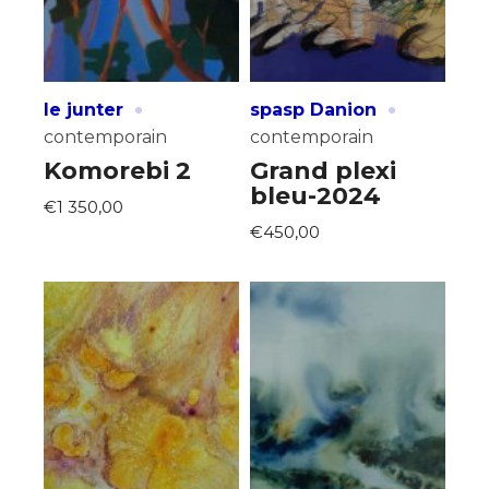
·
·
le junter
spasp Danion
contemporain
contemporain
Komorebi 2
Grand plexi
bleu-2024
€1 350,00
€450,00