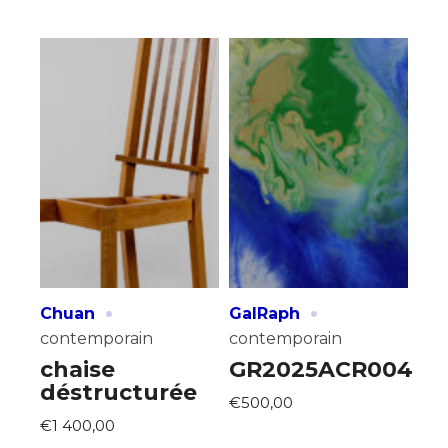
Adresse email*
Statut / Organisation
Nom
J'accepte les
termes et conditions
Prénom
* Champ obligatoire
Statut / Organisation
J'accepte les
termes et conditions
·
·
Chuan
GalRaph
contemporain
contemporain
* Champ obligatoire
chaise
GR2025ACR004
déstructurée
€500,00
€1 400,00