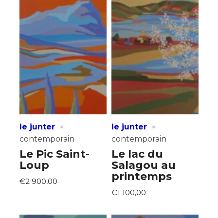
·
·
le junter
le junter
contemporain
contemporain
Le Pic Saint-
Le lac du
Loup
Salagou au
printemps
€2 900,00
€1 100,00