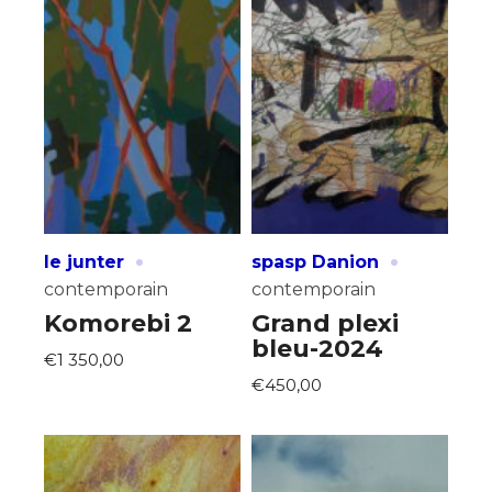
·
·
le junter
spasp Danion
contemporain
contemporain
Komorebi 2
Grand plexi
bleu-2024
€1 350,00
€450,00