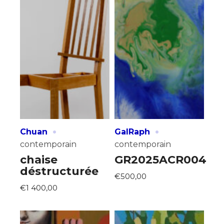
Statut / Organisation
Nom
J'accepte les
termes et conditions
Prénom
* Champ obligatoire
Statut / Organisation
·
·
J'accepte les
termes et conditions
Chuan
GalRaph
contemporain
contemporain
chaise
GR2025ACR004
* Champ obligatoire
déstructurée
€500,00
€1 400,00