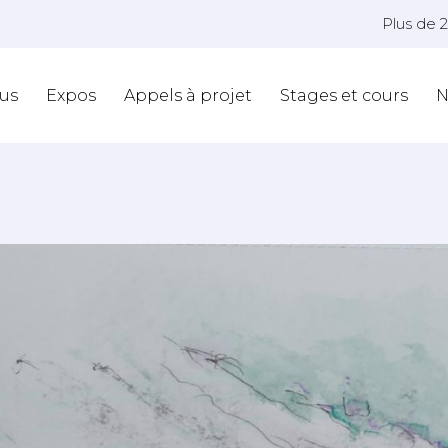
Plus de 
us
Expos
Appels à projet
Stages et cours
N