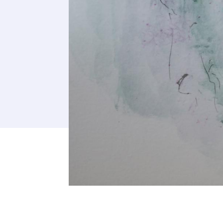
Adresse email
Nom
Adresse email
Prénom
Nom
Statut / Orga
Prénom
J'accepte l
Statut / Orga