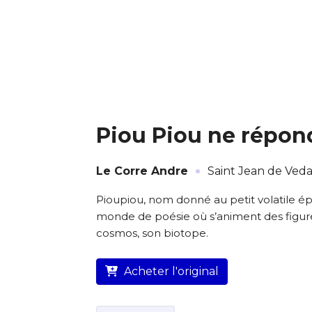
* Champ oblig
J'accepte l
* Champ oblig
Piou Piou ne répon
·
Le Corre Andre
Saint Jean de Veda
L’artiste assume l’entière
Pioupiou, nom donné au petit volatile é
monde de poésie où s’animent des figure
cosmos, son biotope.
Acheter l'original