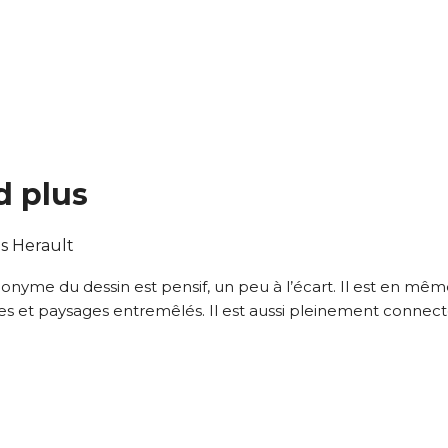
atoire
es
termes et conditions
atoire
d plus
À propos de cette œuvre
s Herault
 responsabilité de cette annonce ainsi que la vente et la livr
ponyme du dessin est pensif, un peu à l’écart. Il est en 
s et paysages entremêlés. Il est aussi pleinement connect
Lieu où se trouve l’œuvre originale :
Saint Jean de Vedas Herault