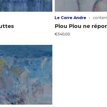
·
Le Corre Andre
contem
uttes
Piou Piou ne répo
€340,00