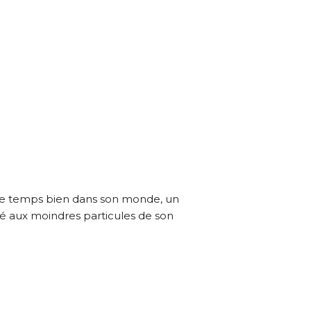
aison de l’œuvre originale.
même temps bien dans son monde, un
é aux moindres particules de son