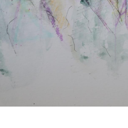
*
*
nisation
es
termes et conditions
nisation