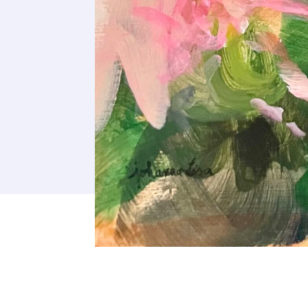
Adresse email
Nom
Adresse email
Prénom
Nom
Statut / Orga
Prénom
J'accepte l
Statut / Orga