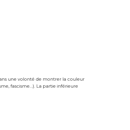
aison de l’œuvre originale.
t dans une volonté de montrer la couleur
e, fascisme…). La partie inférieure