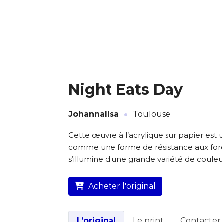
* Champ oblig
J'accepte l
* Champ oblig
Night Eats Day
·
Johannalisa
Toulouse
L’artiste assume l’entière
Cette œuvre à l’acrylique sur papier est 
comme une forme de résistance aux force
s’illumine d’une grande variété de couleu
Acheter l'original
L’original
Le print
Contacter l