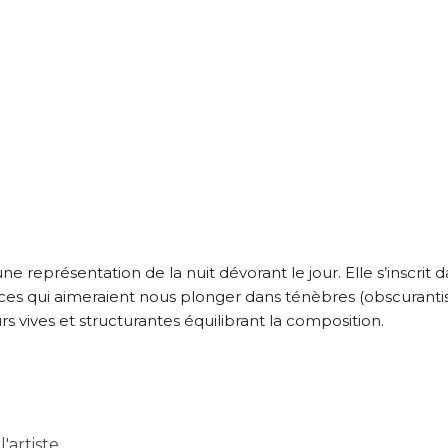
atoire
es
termes et conditions
atoire
À propos de cette œuvre
 responsabilité de cette annonce ainsi que la vente et la livr
une représentation de la nuit dévorant le jour. Elle s’inscri
s qui aimeraient nous plonger dans ténèbres (obscurantism
Lieu où se trouve l’œuvre originale :
rs vives et structurantes équilibrant la composition.
Toulouse
'artiste