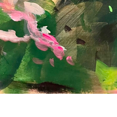
*
*
nisation
es
termes et conditions
nisation