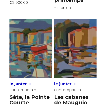
printemps
€2 900,00
* Champ obligatoire
€1 100,00
Statut / Organisation
J'accepte les
termes et conditions
* Champ obligatoire
·
·
le junter
le junter
contemporain
contemporain
Sète, la Pointe
Les cabanes
Courte
de Mauguio