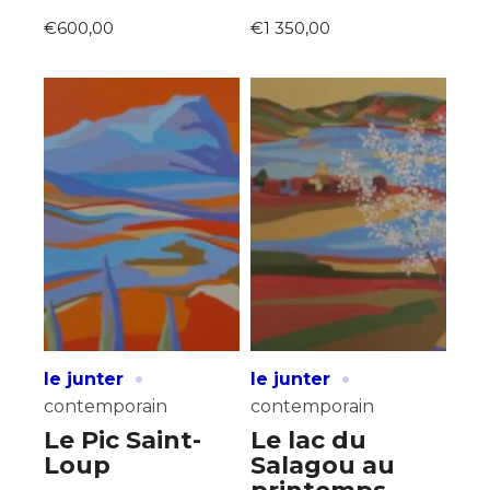
€600,00
€1 350,00
Adresse email*
Nom
Prénom
Adresse email*
Statut / Organisation
·
·
le junter
le junter
Nom
contemporain
contemporain
J'accepte les
termes et conditions
Le Pic Saint-
Le lac du
Prénom
Loup
Salagou au