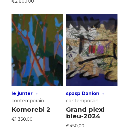
€2 800,00
·
·
le junter
spasp Danion
contemporain
contemporain
Komorebi 2
Grand plexi
bleu-2024
€1 350,00
€450,00