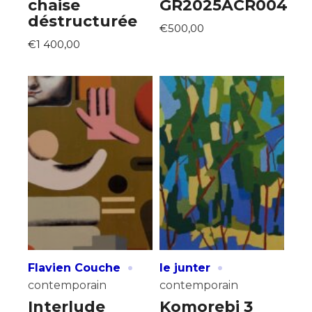
chaise
GR2025ACR004
déstructurée
€500,00
€1 400,00
·
·
Flavien Couche
le junter
contemporain
contemporain
Interlude
Komorebi 3