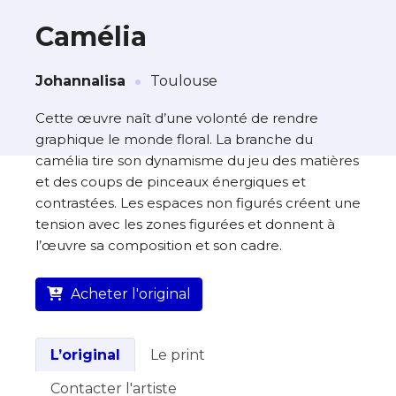
Camélia
·
À propos de cette œuvre
Johannalisa
Toulouse
L’artiste assume l’entière responsabilité
Cette œuvre naît d’une volonté de rendre
de cette annonce ainsi que la vente et
graphique le monde floral. La branche du
la livraison de l’œuvre originale.
camélia tire son dynamisme du jeu des matières
et des coups de pinceaux énergiques et
Lieu où se trouve l’œuvre originale :
contrastées. Les espaces non figurés créent une
Toulouse
tension avec les zones figurées et donnent à
l’œuvre sa composition et son cadre.
Acheter l'original
L’original
Le print
Contacter l'artiste