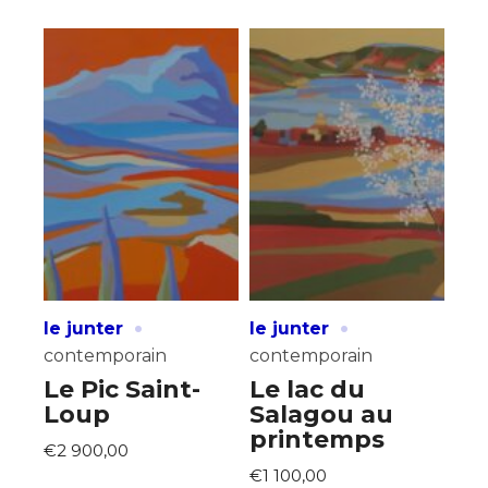
·
·
le junter
le junter
contemporain
contemporain
Le Pic Saint-
Le lac du
Loup
Salagou au
printemps
€2 900,00
€1 100,00