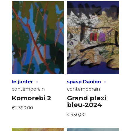
·
·
le junter
spasp Danion
contemporain
contemporain
Komorebi 2
Grand plexi
bleu-2024
€1 350,00
€450,00