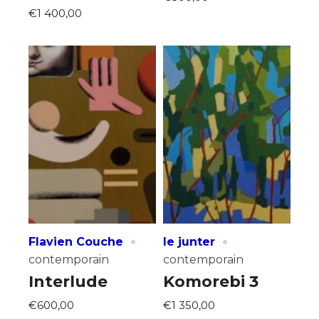
Statut / Organisation
€1 400,00
J'accepte les
termes et conditions
* Champ obligatoire
·
·
Flavien Couche
le junter
contemporain
contemporain
Interlude
Komorebi 3
€600,00
€1 350,00