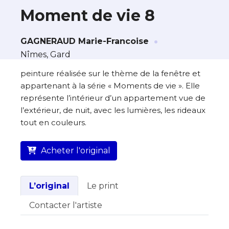
Moment de vie 8
·
À propos de cette œuvre
GAGNERAUD Marie-Francoise
Nîmes, Gard
L’artiste assume l’entière responsabilité
de cette annonce ainsi que la vente et
peinture réalisée sur le thème de la fenêtre et
la livraison de l’œuvre originale.
appartenant à la série « Moments de vie ». Elle
représente l’intérieur d’un appartement vue de
Lieu où se trouve l’œuvre originale :
l’extérieur, de nuit, avec les lumières, les rideaux
Nîmes, Gard
tout en couleurs.
Acheter l'original
L’original
Le print
Contacter l'artiste