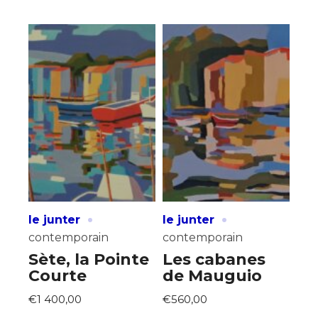
·
·
le junter
le junter
contemporain
contemporain
Sète, la Pointe
Les cabanes
Courte
de Mauguio
€1 400,00
€560,00