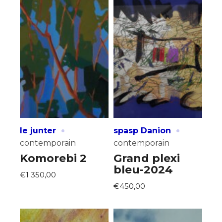
·
·
le junter
spasp Danion
contemporain
contemporain
Komorebi 2
Grand plexi
bleu-2024
€1 350,00
€450,00