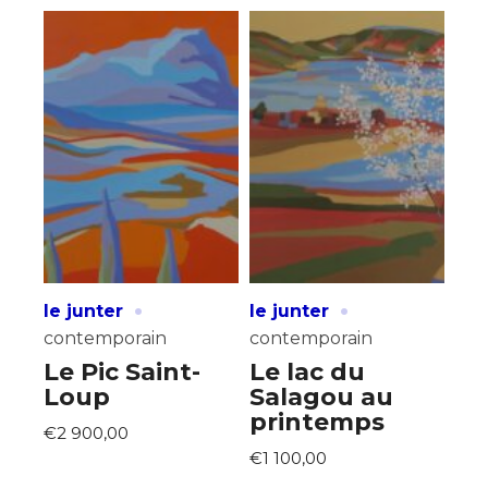
·
·
le junter
le junter
contemporain
contemporain
Le Pic Saint-
Le lac du
Loup
Salagou au
printemps
€2 900,00
€1 100,00