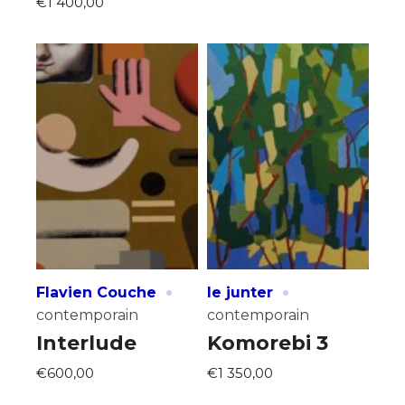
€1 400,00
Statut / Organisation
J'accepte les
termes et conditions
* Champ obligatoire
·
·
Flavien Couche
le junter
contemporain
contemporain
Interlude
Komorebi 3
€600,00
€1 350,00