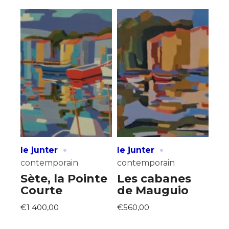
·
·
le junter
le junter
contemporain
contemporain
Sète, la Pointe
Les cabanes
Courte
de Mauguio
€1 400,00
€560,00