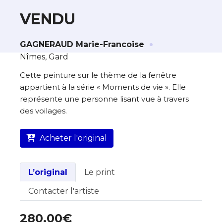
VENDU
·
À propos de cette œuvre
GAGNERAUD Marie-Francoise
Nîmes, Gard
L’artiste assume l’entière responsabilité
de cette annonce ainsi que la vente et
Cette peinture sur le thème de la fenêtre
la livraison de l’œuvre originale.
appartient à la série « Moments de vie ». Elle
représente une personne lisant vue à travers
Lieu où se trouve l’œuvre originale :
des voilages.
Nîmes, Gard
Acheter l'original
L’original
Le print
Contacter l'artiste
280,00€