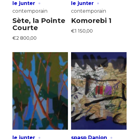
·
·
le junter
le junter
contemporain
contemporain
Sète, la Pointe
Komorebi 1
Courte
€1 150,00
€2 800,00
·
·
le junter
spasp Danion