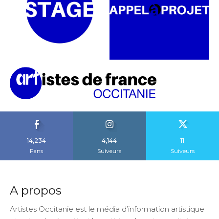
14,234
4,144
11
Fans
Suiveurs
Suiveurs
A propos
Artistes Occitanie est le média d’information artistique