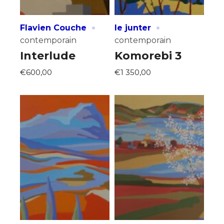
* Champ obligatoire
·
·
Flavien Couche
le junter
contemporain
contemporain
Interlude
Komorebi 3
€600,00
€1 350,00