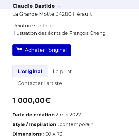
·
À propos de cette œuvre
Claudie Bastide
La Grande Motte 34280 Hérault
L’artiste assume l’entière responsabilité
de cette annonce ainsi que la vente et
Peinture sur toile
la livraison de l’œuvre originale.
Illustration des écrits de François Cheng
Lieu où se trouve l’œuvre originale :
Acheter l'original
La Grande Motte 34280 Hérault
L’original
Le print
Contacter l'artiste
1 000,00€
Date de création
2 mai 2022
Style / Inspiration :
contemporain
Dimensions :
60 X 73