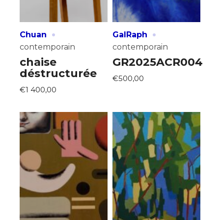
Nom
·
·
Chuan
GalRaph
contemporain
contemporain
Prénom
chaise
GR2025ACR004
Adresse email*
déstructurée
€500,00
Statut / Organisation
€1 400,00
Nom
J'accepte les
termes et conditions
Prénom
* Champ obligatoire
Statut / Organisation
J'accepte les
termes et conditions