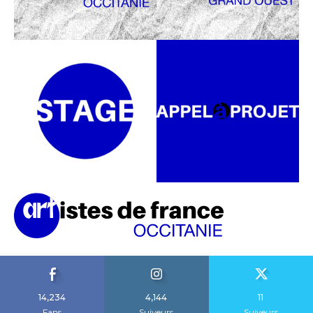
14,234
4,144
11
Fans
Suiveurs
Suiveurs