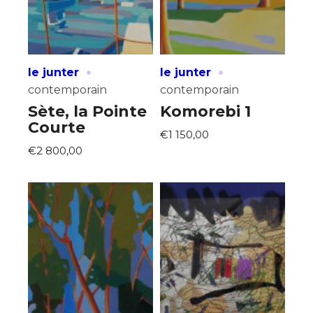
·
·
le junter
le junter
contemporain
contemporain
Sète, la Pointe
Komorebi 1
Courte
€1 150,00
€2 800,00