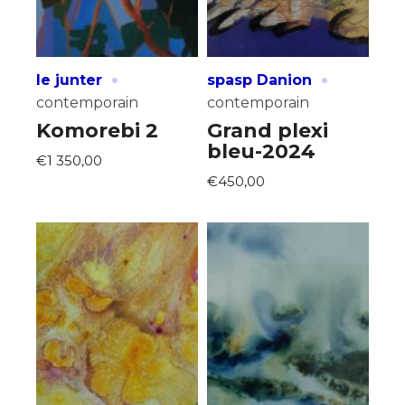
·
·
le junter
spasp Danion
contemporain
contemporain
Komorebi 2
Grand plexi
bleu-2024
€1 350,00
€450,00