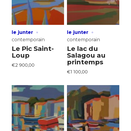
·
·
le junter
le junter
contemporain
contemporain
Le Pic Saint-
Le lac du
Loup
Salagou au
printemps
€2 900,00
€1 100,00