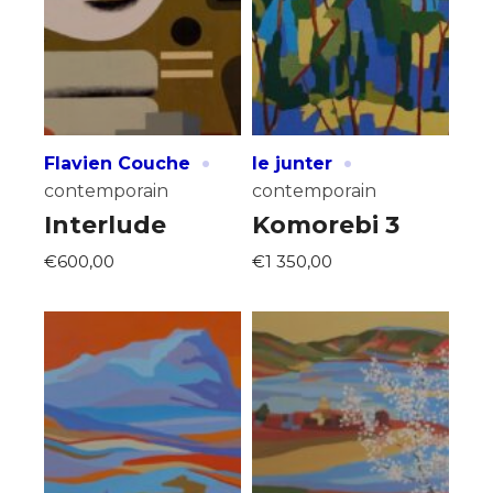
J'accepte les
termes et conditions
* Champ obligatoire
·
·
Flavien Couche
le junter
contemporain
contemporain
Interlude
Komorebi 3
€600,00
€1 350,00