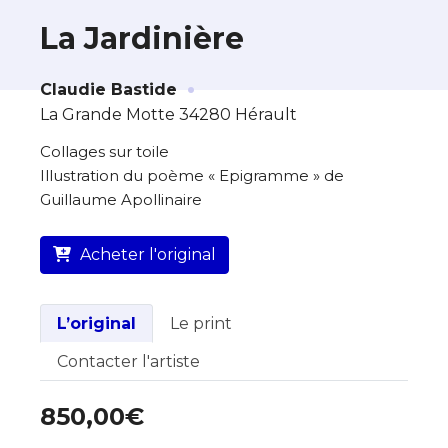
La Jardinière
·
À propos de cette œuvre
Claudie Bastide
La Grande Motte 34280 Hérault
L’artiste assume l’entière responsabilité
de cette annonce ainsi que la vente et
Collages sur toile
la livraison de l’œuvre originale.
Illustration du poème « Epigramme » de
Guillaume Apollinaire
Lieu où se trouve l’œuvre originale :
La Grande Motte 34280 Hérault
Acheter l'original
L’original
Le print
Contacter l'artiste
850,00€