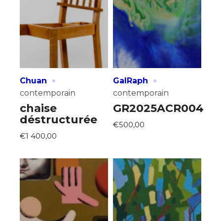
Adresse email*
Nom
·
·
Chuan
GalRaph
Prénom
contemporain
contemporain
Adresse email*
chaise
GR2025ACR004
Statut / Organisation
déstructurée
€500,00
Nom
€1 400,00
J'accepte les
termes et conditions
Prénom
* Champ obligatoire
Statut / Organisation