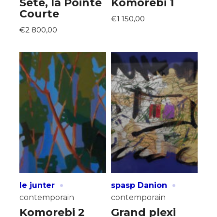
Sète, la Pointe
Komorebi 1
Courte
€1 150,00
€2 800,00
·
·
le junter
spasp Danion
contemporain
contemporain
Komorebi 2
Grand plexi