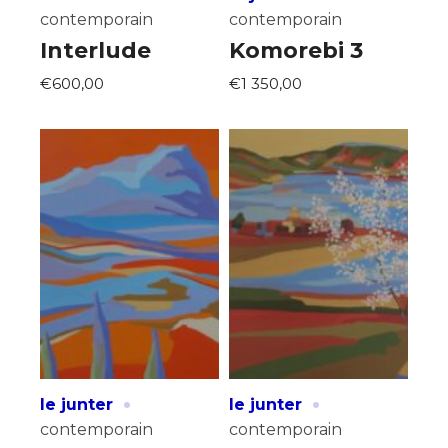
* Champ obligatoire
contemporain
contemporain
Interlude
Komorebi 3
€600,00
€1 350,00
·
·
le junter
le junter
contemporain
contemporain