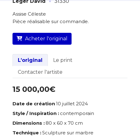
·
Leger David
31330
À propos de cette œuvre
Assise Céleste
Pièce réalisable sur commande.
L’artiste assume l’entière responsabilité
de cette annonce ainsi que la vente et
Acheter l'original
la livraison de l’œuvre originale.
Lieu où se trouve l’œuvre originale :
31330
L’original
Le print
Contacter l'artiste
15 000,00€
Date de création
10 juillet 2024
Style / Inspiration :
contemporain
Dimensions :
80 x 60 x 70 cm
Technique :
Sculpture sur marbre