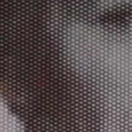
* Champ oblig
J'accepte l
* Champ oblig