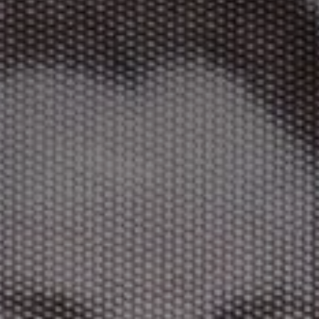
*
*
nisation
es
termes et conditions
nisation