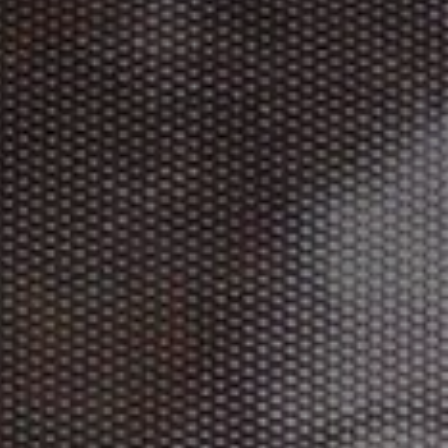
Adresse email
Nom
Adresse email
Prénom
Nom
Statut / Orga
Prénom
J'accepte l
Statut / Orga