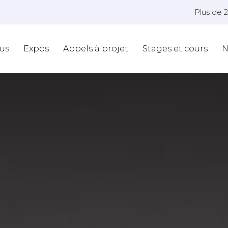
Plus de 
us
Expos
Appels à projet
Stages et cours
N