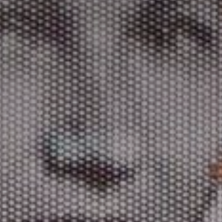
atoire
es
termes et conditions
atoire