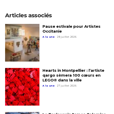
Adresse email*
Statut / Organisation
Articles associés
Nom
Pause estivale pour Artistes
J'accepte les
termes et conditions
Occitanie
Prénom
A la une
28 juillet 2026
* Champ obligatoire
Statut / Organisation
J'accepte les
termes et conditions
Hearts in Montpellier : l’artiste
qargo sèmera 100 cœurs en
LEGO® dans la ville
A la une
27 juillet 2026
* Champ obligatoire