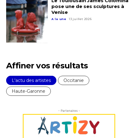
Le Toulousain James Colomina
pose une de ses sculptures à
Venise
A la une
13 juillet 2026
Affiner vos résultats
L'actu des artistes
Occitanie
Haute-Garonne
- Partenaires -