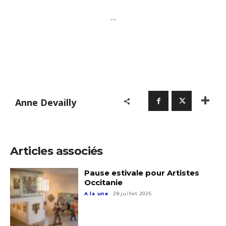
J'accepte les
termes et conditions
…
Prénom
* Champ obligatoire
Statut / Organisation
J'accepte les
termes et conditions
Anne Devailly
* Champ obligatoire
Articles associés
Pause estivale pour Artistes
Occitanie
A la une
28 juillet 2026