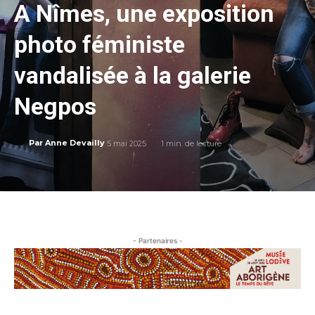
A Nîmes, une exposition
photo féministe
vandalisée à la galerie
Negpos
5 mai 2025
1
min. de lecture
Par
Anne Devailly
- Partenaires -