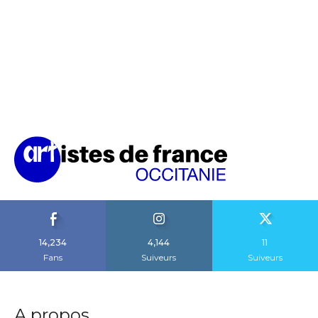
14,234
4,144
11
Fans
Suiveurs
Suiveurs
A propos