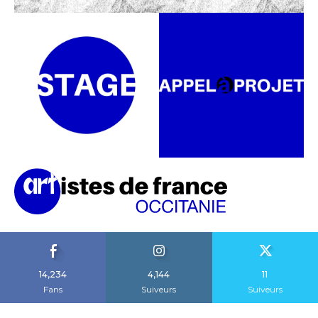
14,234
4,144
11
Fans
Suiveurs
Suiveurs