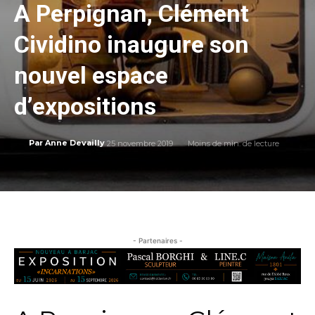
A Perpignan, Clément
Cividino inaugure son
nouvel espace
d’expositions
25 novembre 2019
Moins de
min. de lecture
Par
Anne Devailly
- Partenaires -