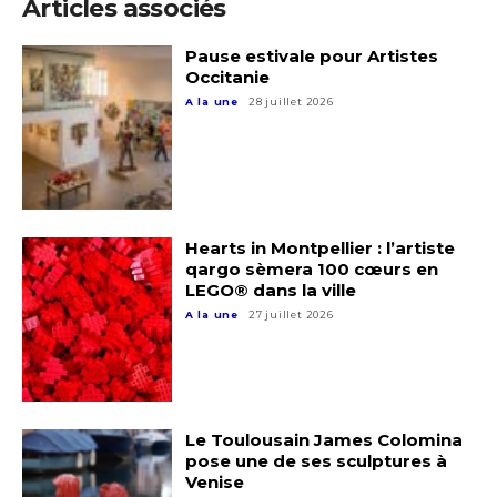
Articles associés
Statut / Organisation
Pause estivale pour Artistes
Nom
Occitanie
J'accepte les
termes et conditions
A la une
28 juillet 2026
Prénom
* Champ obligatoire
Statut / Organisation
Hearts in Montpellier : l’artiste
qargo sèmera 100 cœurs en
J'accepte les
termes et conditions
LEGO® dans la ville
A la une
27 juillet 2026
* Champ obligatoire
Le Toulousain James Colomina
pose une de ses sculptures à
Venise