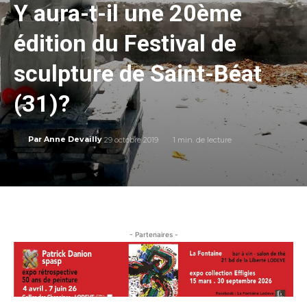
Y aura-t-il une 20ème
édition du Festival de
sculpture de Saint-Béat
(31)?
29 octobre 2019
1
min. de lecture
Par
Anne Devailly
- Partenaires -