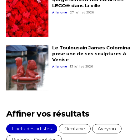
LEGO® dans la ville
A la une
27 juillet 2026
Adresse email*
Le Toulousain James Colomina
pose une de ses sculptures à
Venise
A la une
13 juillet 2026
Nom
Prénom
Adresse email*
Statut / Organisation
Affiner vos résultats
Nom
J'accepte les
termes et conditions
L'actu des artistes
Occitanie
Aveyron
Prénom
Pyrénées Orientales