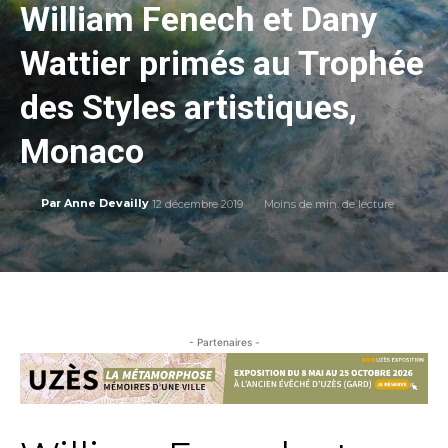
William Fenech et Dany
Wattier primés au Trophée
des Styles artistiques,
Monaco
12 décembre 2019
Moins de
min. de lecture
Par
Anne Devailly
- Partenaires -