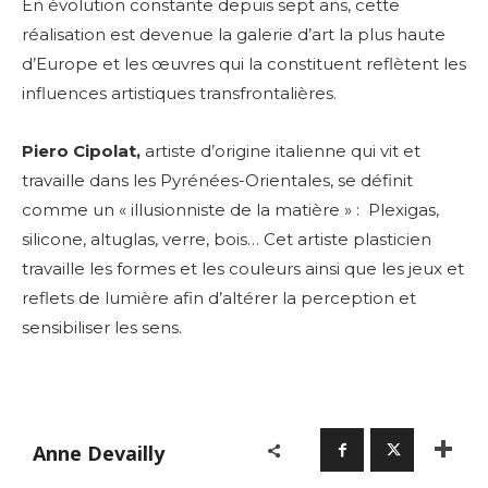
En évolution constante depuis sept ans, cette
réalisation est devenue la galerie d’art la plus haute
d’Europe et les œuvres qui la constituent reflètent les
Adresse email*
influences artistiques transfrontalières.
Piero Cipolat,
artiste d’origine italienne qui vit et
Nom
travaille dans les Pyrénées-Orientales, se définit
comme un « illusionniste de la matière » : Plexigas,
Prénom
silicone, altuglas, verre, bois…
Cet artiste plasticien
Adresse email*
travaille les formes et les couleurs ainsi que les jeux et
reflets de lumière afin d’altérer la perception et
Statut / Organisation
sensibiliser les sens.
Nom
J'accepte les
termes et conditions
Prénom
* Champ obligatoire
Anne Devailly
Statut / Organisation